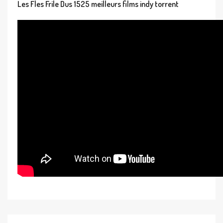
Les Fles Frile Dus 1525 meilleurs films indy torrent