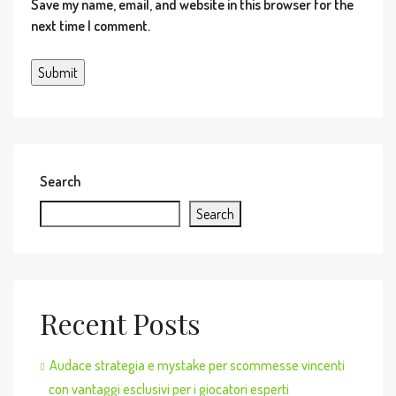
Save my name, email, and website in this browser for the
next time I comment.
Search
Search
Recent Posts
Audace strategia e mystake per scommesse vincenti
con vantaggi esclusivi per i giocatori esperti