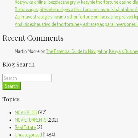
Rozrywka online i bezpieczne gry w kasynie thorfortune casino dl
Biztonságos játéklehetőségek a thor fortune casino kínálatában 
Zajímavé strategie v kasinu s thor fortune online casino pro váš le
Análisis exhaustivo de thorfortune y estrategias para inversiones i
Recent Comments
Martin Moore
on
The Essential Guide to Navigating Kenya’s Busi
Blog Search
Search
Topics
MOVIEBLOG
(87)
MOVIETORRENTS
(202)
Real Estate
(2)
Uncategorized
(1,484)