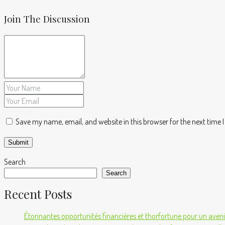
Join The Discussion
Save my name, email, and website in this browser for the next time
Search
Search
Recent Posts
Étonnantes opportunités financières et thorfortune pour un aveni