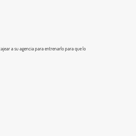
ajear a su agencia para entrenarlo para que lo