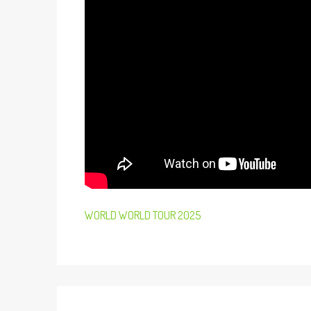
WORLD WORLD TOUR 2025