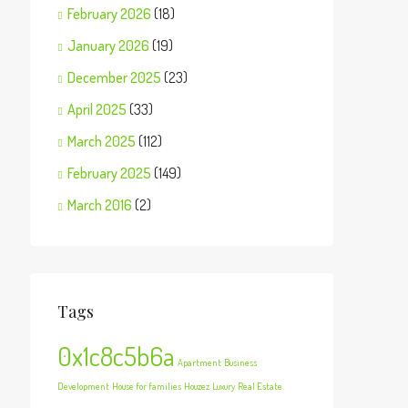
February 2026
(18)
January 2026
(19)
December 2025
(23)
April 2025
(33)
March 2025
(112)
February 2025
(149)
March 2016
(2)
Tags
0x1c8c5b6a
Apartment
Business
Development
House for families
Houzez
Luxury
Real Estate