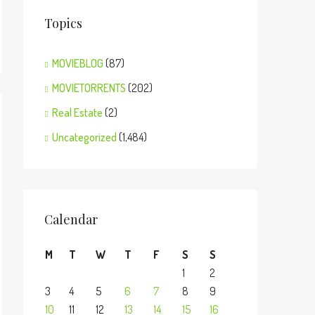
Topics
MOVIEBLOG
(87)
MOVIETORRENTS
(202)
Real Estate
(2)
Uncategorized
(1,484)
Calendar
M
T
W
T
F
S
S
1
2
3
4
5
6
7
8
9
10
11
12
13
14
15
16