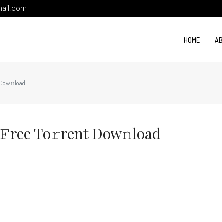
ail.com
HOME
AB
 Dow𝚗load
 𝙵ree To𝚛rent Dow𝚗load