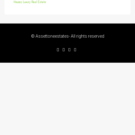
Houzez
Luxury
Real Estate
© Assettoneestates- All rights reserved