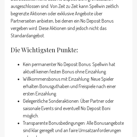
ausgeschlossen sind. Von Zeit zu Zeit kann Spellwin zeitlich
begrenzte Aktionen oder exklusive Angebote über
Partnerseiten anbieten, bei denen ein No Deposit Bonus
vergeben wird. Diese Aktionen sind jedoch nicht das
Standardangebot.
Die Wichtigsten Punkte:
Kein permanenter No Deposit Bonus: Spellwin hat
aktuell keinen festen Bonus ohne Einzahlung.
Willkommensbonus mit Einzahlung: Neue Spieler
erhalten Bonusguthaben und Freispiele nach einer
ersten Einzahlung.
Gelegentliche Sonderaktionen: Über Partner oder
saisonale Events sind eventuell No Deposit Boni
möglich.
Transparente Bonusbedingungen: Alle Bonusangebote
sind klar geregelt und an faire Umsatzanforderungen