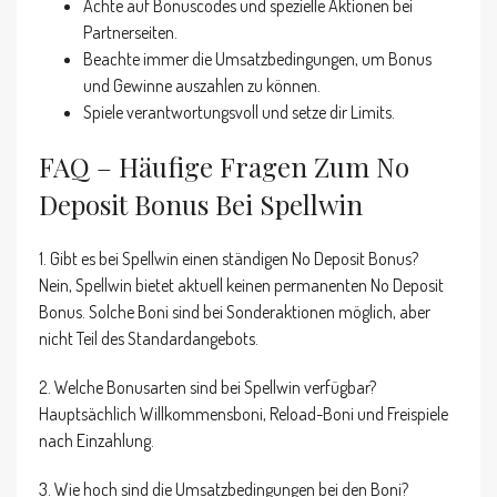
Achte auf Bonuscodes und spezielle Aktionen bei
Partnerseiten.
Beachte immer die Umsatzbedingungen, um Bonus
und Gewinne auszahlen zu können.
Spiele verantwortungsvoll und setze dir Limits.
FAQ – Häufige Fragen Zum No
Deposit Bonus Bei Spellwin
1. Gibt es bei Spellwin einen ständigen No Deposit Bonus?
Nein, Spellwin bietet aktuell keinen permanenten No Deposit
Bonus. Solche Boni sind bei Sonderaktionen möglich, aber
nicht Teil des Standardangebots.
2. Welche Bonusarten sind bei Spellwin verfügbar?
Hauptsächlich Willkommensboni, Reload-Boni und Freispiele
nach Einzahlung.
3. Wie hoch sind die Umsatzbedingungen bei den Boni?