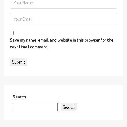
Save my name, email, and website in this browser for the
next time I comment.
Search
Search