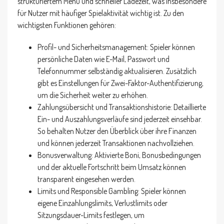
strukturiertem Menü und schneller Ladezeit, was insbesondere
für Nutzer mit häufiger Spielaktivität wichtig ist. Zu den
wichtigsten Funktionen gehören:
Profil- und Sicherheitsmanagement: Spieler können
persönliche Daten wie E-Mail, Passwort und
Telefonnummer selbständig aktualisieren. Zusätzlich
gibt es Einstellungen für Zwei-Faktor-Authentifizierung,
um die Sicherheit weiter zu erhöhen.
Zahlungsübersicht und Transaktionshistorie: Detaillierte
Ein- und Auszahlungsverläufe sind jederzeit einsehbar.
So behalten Nutzer den Überblick über ihre Finanzen
und können jederzeit Transaktionen nachvollziehen.
Bonusverwaltung: Aktivierte Boni, Bonusbedingungen
und der aktuelle Fortschritt beim Umsatz können
transparent eingesehen werden.
Limits und Responsible Gambling: Spieler können
eigene Einzahlungslimits, Verlustlimits oder
Sitzungsdauer-Limits festlegen, um