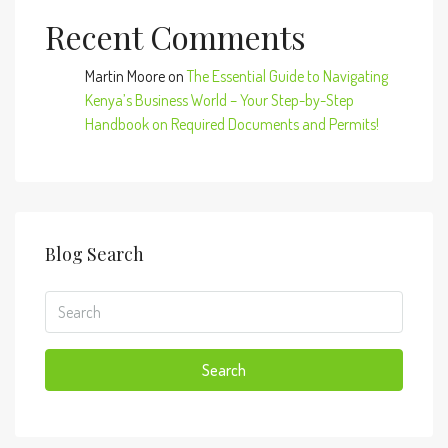
Recent Comments
Martin Moore
on
The Essential Guide to Navigating
Kenya’s Business World – Your Step-by-Step
Handbook on Required Documents and Permits!
Blog Search
Search