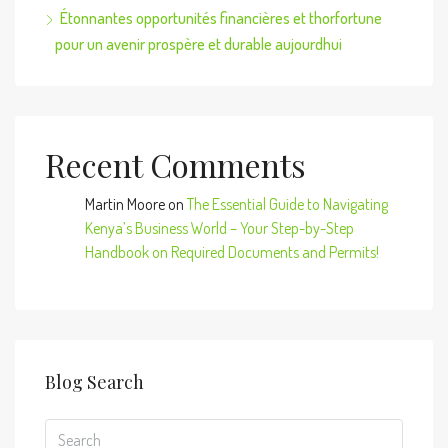
Étonnantes opportunités financières et thorfortune
pour un avenir prospère et durable aujourdhui
Recent Comments
Martin Moore
on
The Essential Guide to Navigating
Kenya’s Business World – Your Step-by-Step
Handbook on Required Documents and Permits!
Blog Search