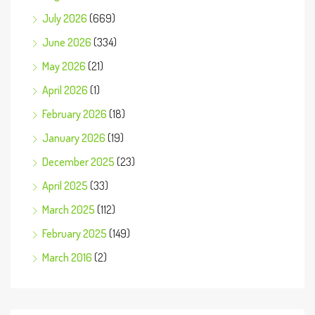
July 2026
(669)
June 2026
(334)
May 2026
(21)
April 2026
(1)
February 2026
(18)
January 2026
(19)
December 2025
(23)
April 2025
(33)
March 2025
(112)
February 2025
(149)
March 2016
(2)