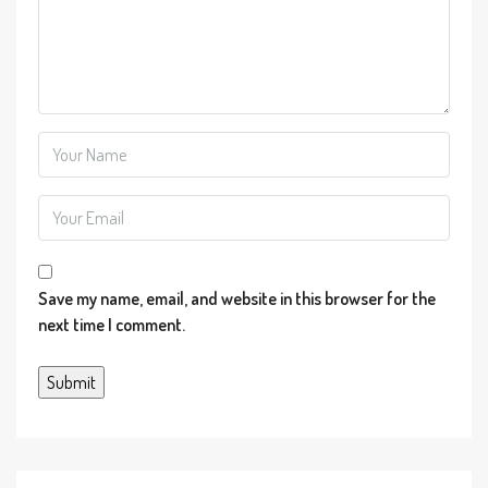
Save my name, email, and website in this browser for the
next time I comment.