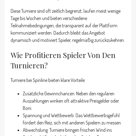
Diese Turniere sind oft zeitlich begrenzt, laufen meist wenige
Tage bis Wochen und bieten verschiedene
Teilnahmebedingungen, die transparent auf der Plattform
kommuniziert werden. Dadurch bleibt das Angebot
dynamisch und motiviert Spieler, regelmäßig zurückzukehren.
Wie Profitieren Spieler Von Den
Turnieren?
Turniere bei Spinline bieten klare Vorteile:
Zusätzliche Gewinnchancen: Neben den regulären
Auszahlungen winken oft attraktive Preisgelder oder
Boni.
Spannung und Wettbewerb: Das Wettbewerbsgefühl
fördert den Reiz, sich mit anderen Spielern zu messen.
Abwechslung: Turniere bringen frischen Wind ins