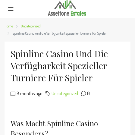
Home
Uncategorized
Spinline Casino und die Verfügbarkeit spezieller Turniere für Spieler
Spinline Casino Und Die
Verfügbarkeit Spezieller
Turniere Für Spieler
8 months ago
Uncategorized
0
Was Macht Spinline Casino
Besonders?