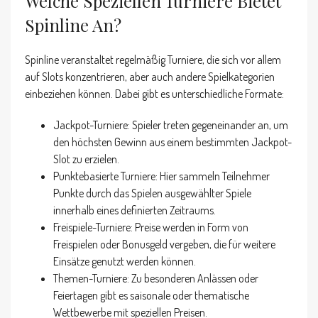
Welche Speziellen Turniere Bietet
Spinline An?
Spinline veranstaltet regelmäßig Turniere, die sich vor allem
auf Slots konzentrieren, aber auch andere Spielkategorien
einbeziehen können. Dabei gibt es unterschiedliche Formate:
Jackpot-Turniere: Spieler treten gegeneinander an, um
den höchsten Gewinn aus einem bestimmten Jackpot-
Slot zu erzielen.
Punktebasierte Turniere: Hier sammeln Teilnehmer
Punkte durch das Spielen ausgewählter Spiele
innerhalb eines definierten Zeitraums.
Freispiele-Turniere: Preise werden in Form von
Freispielen oder Bonusgeld vergeben, die für weitere
Einsätze genutzt werden können.
Themen-Turniere: Zu besonderen Anlässen oder
Feiertagen gibt es saisonale oder thematische
Wettbewerbe mit speziellen Preisen.