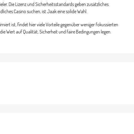
ieler. Die Lizenz und Sicherheitsstandards geben zusätzliches
undliches Casino suchen, ist Jaak eine solide Wahl.
miert ist, findet hier viele Vorteile gegenüber weniger fokussierten
, die Wert auf Qualität, Sicherheit und faire Bedingungen legen.