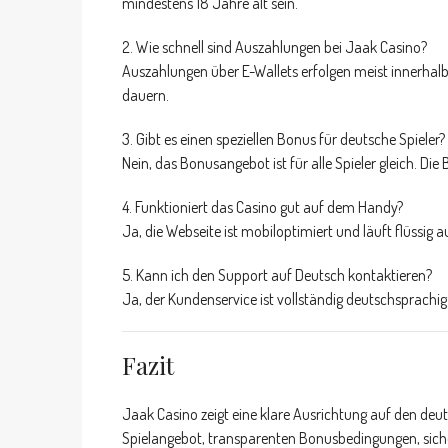
mindestens 18 Jahre alt sein.
2. Wie schnell sind Auszahlungen bei Jaak Casino?
Auszahlungen über E-Wallets erfolgen meist innerha
dauern.
3. Gibt es einen speziellen Bonus für deutsche Spieler?
Nein, das Bonusangebot ist für alle Spieler gleich. Di
4. Funktioniert das Casino gut auf dem Handy?
Ja, die Webseite ist mobiloptimiert und läuft flüssig 
5. Kann ich den Support auf Deutsch kontaktieren?
Ja, der Kundenservice ist vollständig deutschsprachig
Fazit
Jaak Casino zeigt eine klare Ausrichtung auf den de
Spielangebot, transparenten Bonusbedingungen, sic