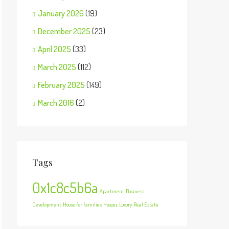
January 2026
(19)
December 2025
(23)
April 2025
(33)
March 2025
(112)
February 2025
(149)
March 2016
(2)
Tags
0x1c8c5b6a
Apartment
Business
Development
House for families
Houzez
Luxury
Real Estate