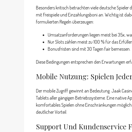
Besonders kritisch betrachten viele deutsche Spiele
mit Freispiele und Einzahlungsboni an. Wichtig ist d
formulierten Regeln überzeugen:
Umsatzanforderungen liegen meist bei 35x, was
Nur Slots zählen meist zu 100 % für das Erfüll
Bonusfristen sind mit 30 Tagen fair bemessen.
Diese Bedingungen entsprechen den Erwartungen erfa
Mobile Nutzung: Spielen Jeder
Der mobile Zugriff gewinnt an Bedeutung. Jaak Casino
Tablets aller gängigen Betriebssysteme. Eine native App
komfortables Spielen ohne Einschränkungen möglich ist
deutlicher Vorteil.
Support Und Kundenservice F