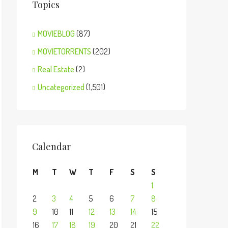
Topics
MOVIEBLOG
(87)
MOVIETORRENTS
(202)
Real Estate
(2)
Uncategorized
(1,501)
Calendar
M
T
W
T
F
S
S
1
2
3
4
5
6
7
8
9
10
11
12
13
14
15
16
17
18
19
20
21
22