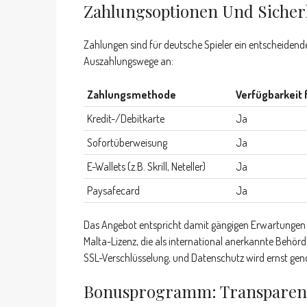
Zahlungsoptionen Und Sicher
Zahlungen sind für deutsche Spieler ein entscheidend
Auszahlungswege an:
Zahlungsmethode
Verfügbarkeit 
Kredit-/Debitkarte
Ja
Sofortüberweisung
Ja
E-Wallets (z.B. Skrill, Neteller)
Ja
Paysafecard
Ja
Das Angebot entspricht damit gängigen Erwartungen a
Malta-Lizenz, die als international anerkannte Behörde
SSL-Verschlüsselung, und Datenschutz wird ernst g
Bonusprogramm: Transparen