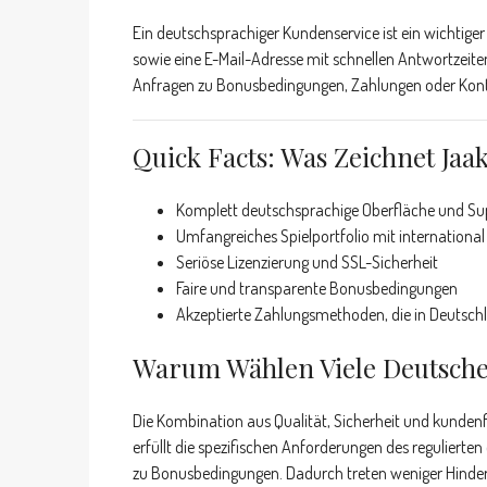
Ein deutschsprachiger Kundenservice ist ein wichtiger
sowie eine E-Mail-Adresse mit schnellen Antwortzeite
Anfragen zu Bonusbedingungen, Zahlungen oder Kont
Quick Facts: Was Zeichnet Jaa
Komplett deutschsprachige Oberfläche und Su
Umfangreiches Spielportfolio mit internationa
Seriöse Lizenzierung und SSL-Sicherheit
Faire und transparente Bonusbedingungen
Akzeptierte Zahlungsmethoden, die in Deutschl
Warum Wählen Viele Deutsche 
Die Kombination aus Qualität, Sicherheit und kunden
erfüllt die spezifischen Anforderungen des reguliert
zu Bonusbedingungen. Dadurch treten weniger Hinderni